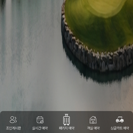
객실 예약
조인게시판
실시간 예약
패키지 예약
싱글카트 예약